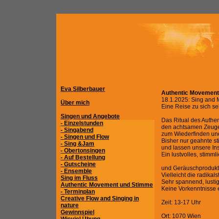
Eva Silberbauer
Authentic Movement
18.1.2025: Sing and 
Über mich
Eine Reise zu sich s
Singen und Angebote
Das Ritual des Authe
- Einzelstunden
den achtsamen Zeuge
- Singabend
zum Wiederfinden und
- Singen und Flow
Bisher nur geahnte st
- Sing &Jam
und lassen unsere Ins
- Obertonsingen
Ein lustvolles, stimm
- Auf Bestellung
- Gutscheine
und Geräuschprodukti
- Ensemble
Vielleicht die radikal
Sing im Fluss
Sehr spannend, lustig 
Authentic Movement und Stimme
Keine Vorkenntnisse e
- Terminplan
Creative Flow and Singing in
Zeit: 13-17 Uhr
nature
Gewinnspiel
Ort: 1070 Wien