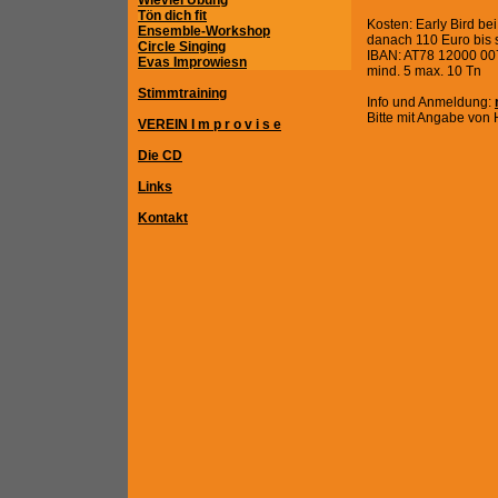
Wieviel Übung
Tön dich fit
Kosten: Early Bird be
Ensemble-Workshop
danach 110 Euro bis 
Circle Singing
IBAN: AT78 12000 0
Evas Improwiesn
mind. 5 max. 10 Tn
Stimmtraining
Info und Anmeldung:
Bitte mit Angabe vo
VEREIN I m p r o v i s e
Die CD
Links
Kontakt